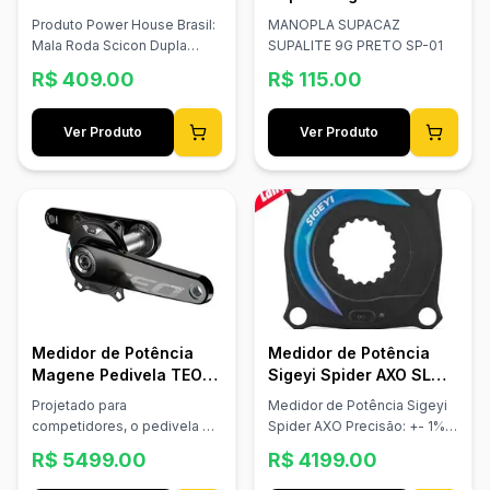
Produto Power House Brasil:
MANOPLA SUPACAZ
Mala Roda Scicon Dupla
SUPALITE 9G PRETO SP-01
Preta
R$
409.00
R$
115.00
Ver Produto
Ver Produto
Medidor de Potência
Medidor de Potência
Magene Pedivela TEO
Sigeyi Spider AXO SL
P515 Carbono DUB
Shimano MTB BCD 104
Projetado para
Medidor de Potência Sigeyi
competidores, o pedivela de
Spider AXO Precisão: +- 1%
carbono ultraleve de 425g e
Peso: 80g Bateria 300h
R$
5499.00
R$
4199.00
a aranha de alumínio 7075
recarregável Calibração
oferecem precisão de
automática Calibração da