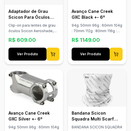
Adaptador de Grau
Avanço Cane Creek
Scicon Para Óculos
GXC Black +- 6º
Aeroshade, Aeroshade
Clip-on para lentes de grau
94g: 50mm 96g : 60mm 104g
Kunken e Aeroscope
óculos Scicon Aeroshade,
: 70mm 112g : 80mm 116g :
Aeroshade Kunken e
90mm 120g : 100mm
R$
609.00
R$
1149.00
Aeroscope
Ver Produto
Ver Produto
Avanço Cane Creek
Bandana Scicon
GXC Silver +- 6º
Squadra Multi Scarf
Branca
94g: 50mm 96g : 60mm 104g
BANDANA SCICON SQUADRA