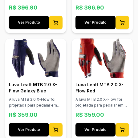
R$
396.90
R$
396.90
Ver Produto
Ver Produto
Luva Leatt MTB 2.0 X-
Luva Leatt MTB 2.0 X-
Flow Galaxy Blue
Flow Red
A luva MTB 2.0 X-Flow foi
A luva MTB 2.0 X-Flow foi
projetada para pedalar em
projetada para pedalar em
climas quentes, oferecendo
climas quentes, oferecendo
R$
359.00
R$
359.00
máxima ventilação e a
máxima ventilação e a
sensibilidade que os
sensibilidade que os
ciclistas precisam. O cabedal
ciclistas precisam. O cabedal
Ver Produto
Ver Produto
em mesh X-Flow totalmente
em mesh X-Flow totalmente