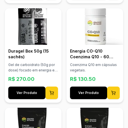
paladares sensíveis. -
Fórmula leve, sem glúten e
lactose. O Duragel 27g é
potência funcional em sua
forma mais pura, com
energia limpa, absorção
rápida e zero excessos.
Duragel Box 50g (15
Energia CO-Q10
sachês)
Coenzima Q10 - 60
Cápsulas Vegetais
Gel de carboidrato (50g por
Coenzima Q10 em cápsulas
dose) focado em energia e
vegetais.
endurance para esforços
R$
270.00
R$
130.50
prolongados.
Ver Produto
Ver Produto