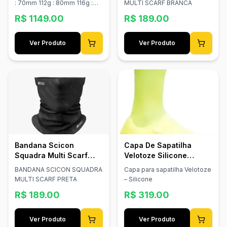
: 70mm 112g : 80mm 116g :
MULTI SCARF BRANCA
90mm 120g : 100mm
R$
1149.00
R$
189.00
Ver Produto
Ver Produto
Bandana Scicon
Capa De Sapatilha
Squadra Multi Scarf
Velotoze Silicone
Preta
Amarelo
BANDANA SCICON SQUADRA
Capa para sapatilha Velotoze
MULTI SCARF PRETA
– Silicone
R$
189.00
R$
319.00
Ver Produto
Ver Produto