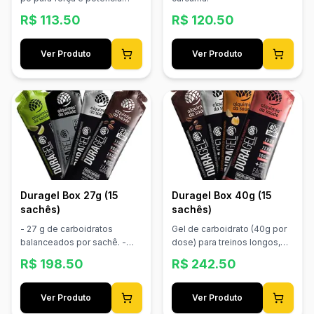
muscular.
R$
113.50
R$
120.50
Ver Produto
Ver Produto
Duragel Box 27g (15
Duragel Box 40g (15
sachês)
sachês)
- 27 g de carboidratos
Gel de carboidrato (40g por
balanceados por sachê. -
dose) para treinos longos,
Vitaminas B para energia e
com liberação estável de
R$
198.50
R$
242.50
metabolismo celular. -
energia. Sabores: Café,
Minerais essenciais para
Neutro, Tangerina e
equilíbrio hídrico e muscular.
Morango.
Ver Produto
Ver Produto
- Sabor neutro, ideal para