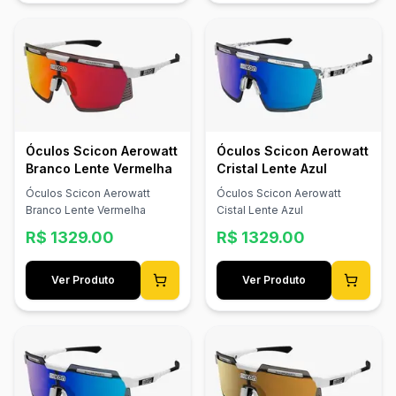
elimina qualquer dúvida
sobre a compatibilidade dos
componentes. Assim, você
terá um desempenho
consistente e confiável, sem
se preocupar com
interferências causadas por
Componentes de terceiros.
Óculos Scicon Aerowatt
Óculos Scicon Aerowatt
Branco Lente Vermelha
Cristal Lente Azul
Óculos Scicon Aerowatt
Óculos Scicon Aerowatt
Branco Lente Vermelha
Cistal Lente Azul
R$
1329.00
R$
1329.00
Ver Produto
Ver Produto