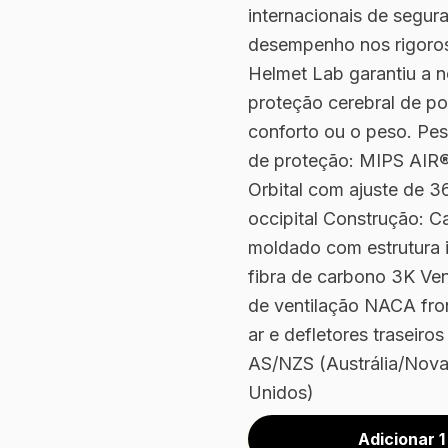
internacionais de segu
desempenho nos rigoros
Helmet Lab garantiu a n
proteção cerebral de p
conforto ou o peso. Pe
de proteção: MIPS AIR®
Orbital com ajuste de 36
occipital Construção: C
moldado com estrutura 
fibra de carbono 3K Vent
de ventilação NACA fron
ar e defletores traseiro
AS/NZS (Austrália/Nova
Unidos)
Adicionar 1