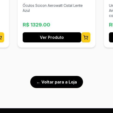
A
Óculos Scicon Aerowatt Cistal Lente
Um 
Azul
An
co
fi
R$
1329.00
R
co
de
an
Ver Produto
vendido.
As
Es
Ma
← Voltar para a Loja