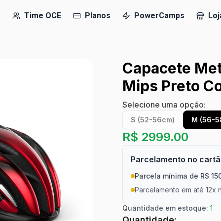
e
Time OCE
Planos
PowerCamps
Loj
Capacete Met
Mips Preto C
Selecione uma opção:
S (52-56cm)
M (56-5
R$
2999.00
Parcelamento no cart
Parcela mínima de R$ 15
Parcelamento em até 12x n
Quantidade em estoque:
1
Quantidade: