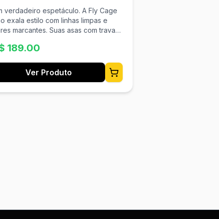
lumínio Vermelho
verdadeiro espetáculo. A Fly Cage
o exala estilo com linhas limpas e
res marcantes. Suas asas com travas
rmes, porém acessíveis, ultraleves e
$
189.00
m acabamento deslumbrante fazem
sta obra-prima em alumínio 100%
odizado o nosso suporte mais
Ver Produto
 100% Alumínio Anodizado
as com Trava Firme Aprovado para
trada/MTB Superleve e Durável
terial: Alumínio Peso: 18g