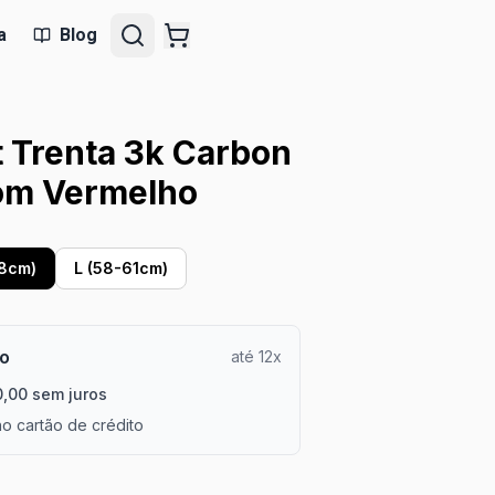
a
Blog
 Trenta 3k Carbon
om Vermelho
8cm)
L (58-61cm)
ão
até 12x
0,00 sem juros
o cartão de crédito