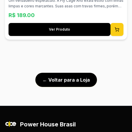
Um verdadeiro espetáculo. A Fly Cage Ano exala estilo com linhas
limpas e cores marcantes. Suas asas com travas firmes, porém
acessíveis, ultraleves e com acabamento deslumbrante fazem
R$
189.00
desta obra-prima em alumínio 100% anodizado o nosso suporte
mais vendido. 100% Alumínio Anodizado Asas com Trava Firme
Aprovado para Estrada/MTB Superleve e Durável Material:
Ver Produto
Alumínio Peso: 18g
← Voltar para a Loja
Power House Brasil