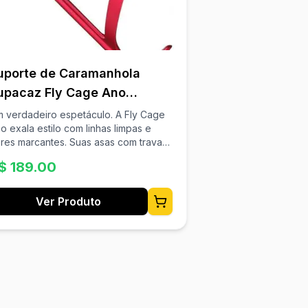
uporte de Caramanhola
upacaz Fly Cage Ano
lumínio Vermelho
verdadeiro espetáculo. A Fly Cage
o exala estilo com linhas limpas e
res marcantes. Suas asas com travas
rmes, porém acessíveis, ultraleves e
$
189.00
m acabamento deslumbrante fazem
sta obra-prima em alumínio 100%
odizado o nosso suporte mais
Ver Produto
 100% Alumínio Anodizado
as com Trava Firme Aprovado para
trada/MTB Superleve e Durável
terial: Alumínio Peso: 18g