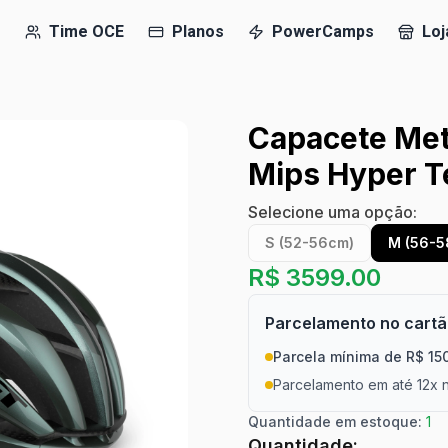
e
Time OCE
Planos
PowerCamps
Loj
Capacete Met
Mips Hyper T
Selecione uma opção:
S (52-56cm)
M (56-5
R$
3599.00
Parcelamento no cart
Parcela mínima de R$ 15
Parcelamento em até 12x n
Quantidade em estoque:
1
Quantidade: