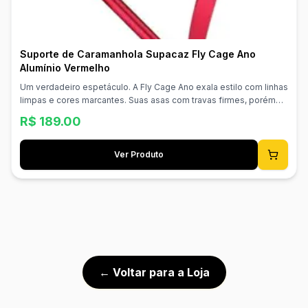
Suporte de Caramanhola Supacaz Fly Cage Ano
Alumínio Vermelho
Um verdadeiro espetáculo. A Fly Cage Ano exala estilo com linhas
limpas e cores marcantes. Suas asas com travas firmes, porém
acessíveis, ultraleves e com acabamento deslumbrante fazem
R$
189.00
desta obra-prima em alumínio 100% anodizado o nosso suporte
mais vendido. 100% Alumínio Anodizado Asas com Trava Firme
Aprovado para Estrada/MTB Superleve e Durável Material:
Ver Produto
Alumínio Peso: 18g
← Voltar para a Loja