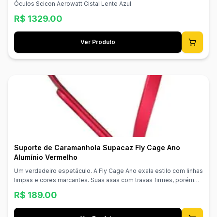
Óculos Scicon Aerowatt Cistal Lente Azul
R$
1329.00
Ver Produto
Suporte de Caramanhola Supacaz Fly Cage Ano
Alumínio Vermelho
Um verdadeiro espetáculo. A Fly Cage Ano exala estilo com linhas
limpas e cores marcantes. Suas asas com travas firmes, porém
acessíveis, ultraleves e com acabamento deslumbrante fazem
R$
189.00
desta obra-prima em alumínio 100% anodizado o nosso suporte
mais vendido. 100% Alumínio Anodizado Asas com Trava Firme
Aprovado para Estrada/MTB Superleve e Durável Material: