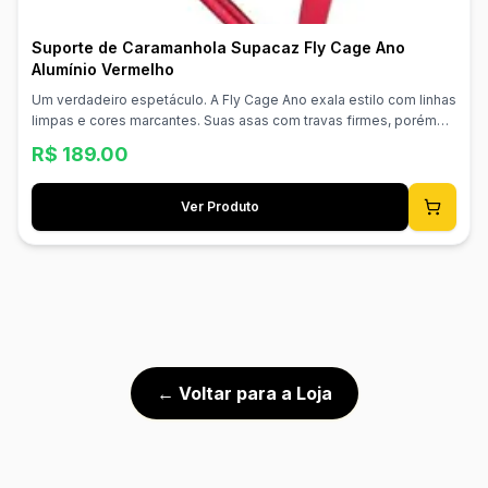
Suporte de Caramanhola Supacaz Fly Cage Ano
Alumínio Vermelho
Um verdadeiro espetáculo. A Fly Cage Ano exala estilo com linhas
limpas e cores marcantes. Suas asas com travas firmes, porém
acessíveis, ultraleves e com acabamento deslumbrante fazem
R$
189.00
desta obra-prima em alumínio 100% anodizado o nosso suporte
mais vendido. 100% Alumínio Anodizado Asas com Trava Firme
Aprovado para Estrada/MTB Superleve e Durável Material:
Ver Produto
Alumínio Peso: 18g
← Voltar para a Loja