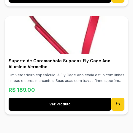
Suporte de Caramanhola Supacaz Fly Cage Ano
Alumínio Vermelho
Um verdadeiro espetáculo. A Fly Cage Ano exala estilo com linhas
limpas e cores marcantes. Suas asas com travas firmes, porém
acessíveis, ultraleves e com acabamento deslumbrante fazem
R$
189.00
desta obra-prima em alumínio 100% anodizado o nosso suporte
mais vendido. 100% Alumínio Anodizado Asas com Trava Firme
Aprovado para Estrada/MTB Superleve e Durável Material:
Ver Produto
Alumínio Peso: 18g