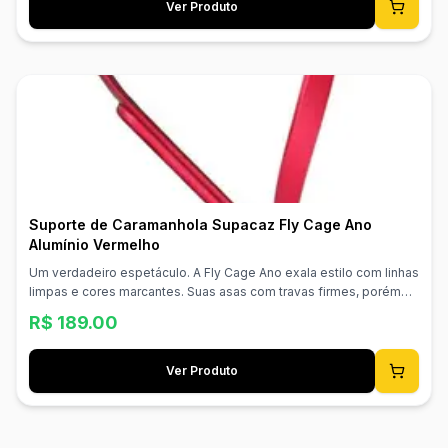
Ver Produto
Suporte de Caramanhola Supacaz Fly Cage Ano
Alumínio Vermelho
Um verdadeiro espetáculo. A Fly Cage Ano exala estilo com linhas
limpas e cores marcantes. Suas asas com travas firmes, porém
acessíveis, ultraleves e com acabamento deslumbrante fazem
R$
189.00
desta obra-prima em alumínio 100% anodizado o nosso suporte
mais vendido. 100% Alumínio Anodizado Asas com Trava Firme
Aprovado para Estrada/MTB Superleve e Durável Material:
Ver Produto
Alumínio Peso: 18g